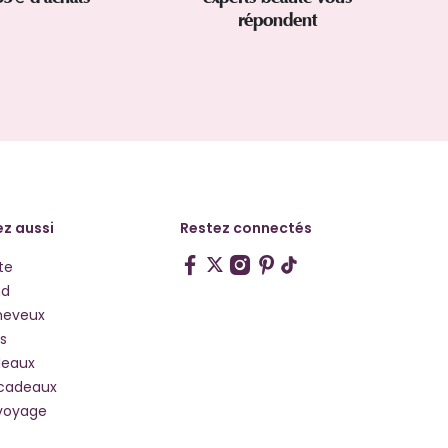
répondent
z aussi
Restez connectés
te
hd
heveux
s
deaux
 cadeaux
voyage