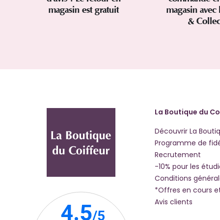
magasin est gratuit
magasin avec 
& Colle
La Boutique du Co
Découvrir La Bouti
Programme de fidé
Recrutement
-10% pour les étud
Conditions généra
*Offres en cours e
Avis clients