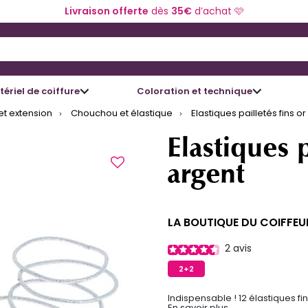
Livraison offerte
dès
35€
d’achat 🩷
 and Down arrow keys to navigate search results.
ériel de coiffure
Coloration et technique
et extension
Chouchou et élastique
Elastiques pailletés fins or
Elastiques p
argent
LA BOUTIQUE DU COIFFEU
2
avis
2+2
Indispensable ! 12 élastiques fins
En savoir plus