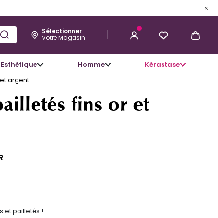
Sélectionner
Votre Magasin
Esthétique
Homme
Kérastase
3,50 €
J’ACHÈTE
 et argent
ailletés fins or et
R
 et pailletés !