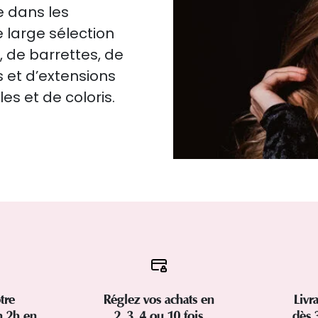
e dans les
 large sélection
, de barrettes, de
 et d’extensions
es et de coloris.
tre
Réglez vos achats en
Livr
 2h en
2, 3, 4 ou 10 fois
dès 