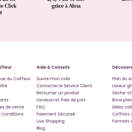
le Click
grâce à Alma
ct
iffeur
Aide & Conseils
Découvre
que du Coiffeur
Suivre mon colis
Plan du si
lité
Contacter le Service Client
Lisseur g
Retourner un produit
Sèche-c
iants
Livraison et frais de port
Bons plan
les de vente
FAQ
Idées ca
t conditions
Paiement Sécurisé
Coffrets
Live Shopping
Formats 
Blog