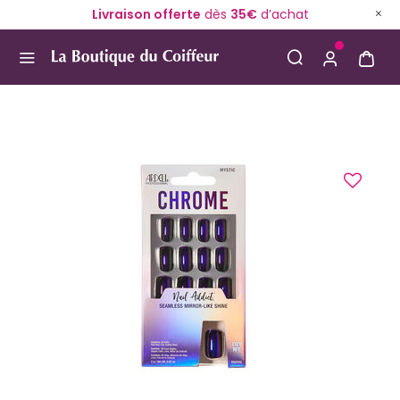
Livraison offerte
dès
35€
d’achat
Use Up and Down arrow keys to navigate search result