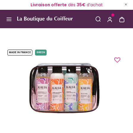
Livraison offerte
dès
35€
d’achat
Use Up and Down arrow keys to navigate search result
MADE IN FRANCE
GREEN