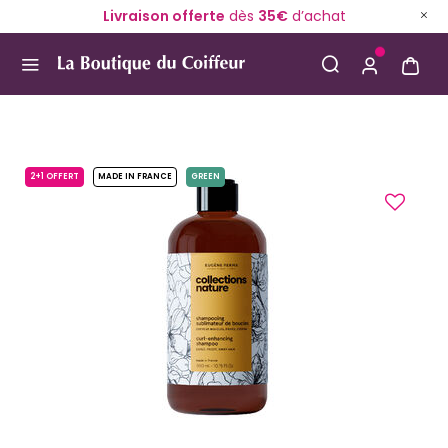
Livraison offerte
dès
35€
d’achat
Use Up and Down arrow keys to navigate search result
2+1 OFFERT
MADE IN FRANCE
GREEN