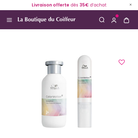
Livraison offerte
dès
35€
d’achat
Use Up and Down arrow keys to navigate search result