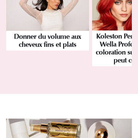
Koleston Perf
Donner du volume aux
Wella Profess
cheveux fins et plats
coloration sur
peut co