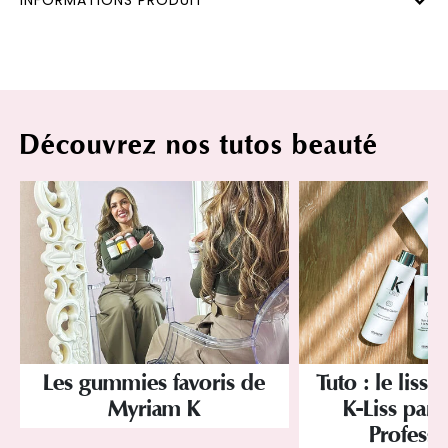
INFORMATIONS PRODUIT
Découvrez nos tutos beauté
Les gummies favoris de
Tuto : le lissa
Myriam K
K-Liss par 
Professi