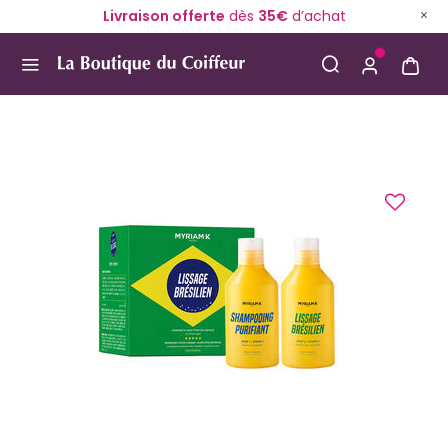
Livraison offerte
dès
35€
d’achat
Use Up and Down arrow keys to navigate search result