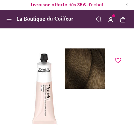
Livraison offerte
dès
35€
d’achat
Use Up and Down arrow keys to navigate search result