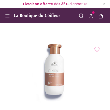
Livraison offerte
dès
35€
d’achat 🩷
Use Up and Down arrow keys to navigate search result