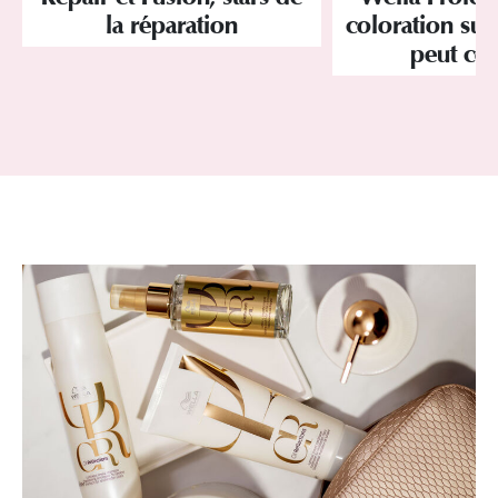
la réparation
coloration sur
peut co