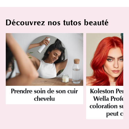
Découvrez nos tutos beauté
Prendre soin de son cuir
Koleston Perf
chevelu
Wella Profess
coloration sur
peut co