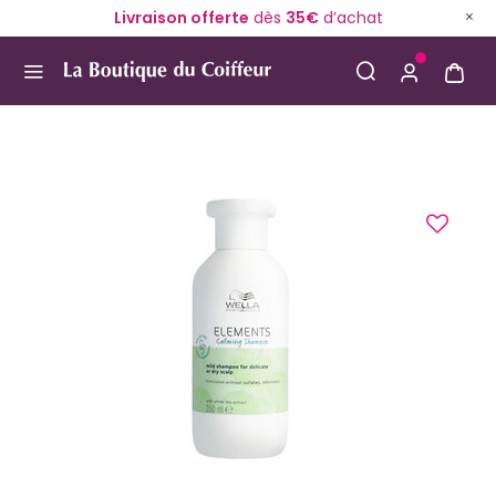
Livraison offerte
dès
35€
d’achat
Use Up and Down arrow keys to navigate search result