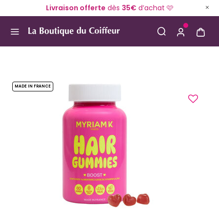
Livraison offerte
dès
35€
d’achat 🩷
Use Up and Down arrow keys to navigate search result
MADE IN FRANCE