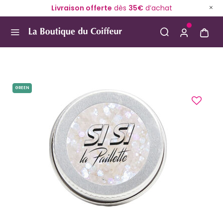
Livraison offerte
dès
35€
d’achat
Use Up and Down arrow keys to navigate search result
GREEN