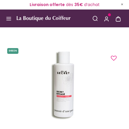
Livraison offerte
dès
35€
d’achat
Use Up and Down arrow keys to navigate search result
GREEN