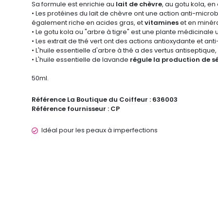
Sa formule est enrichie au
lait de chèvre
, au gotu kola, en
• Les protéines du lait de chèvre ont une action anti-microbi
également riche en acides gras, et
vitamines
et en minér
• Le gotu kola ou "arbre à tigre" est une plante médicinale 
• Les extrait de thé vert ont des actions antioxydante et ant
• L'huile essentielle d'arbre à thé a des vertus antiseptique
• L'huile essentielle de lavande
régule la production de 
50ml.
Référence La Boutique du Coiffeur :
636003
Référence fournisseur :
CP
Idéal pour les peaux à imperfections