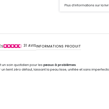
Plus d’informations sur la liv
31
AVIS
ÉS
INFORMATIONS PRODUIT
t un soin quotidien pour les
peaux à problèmes
.
r un teint zéro défaut, laissant la peau lisse, unifiée et sans imperfecti