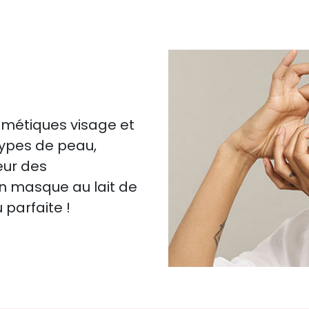
smétiques visage et
types de peau,
œur des
on masque au lait de
parfaite !