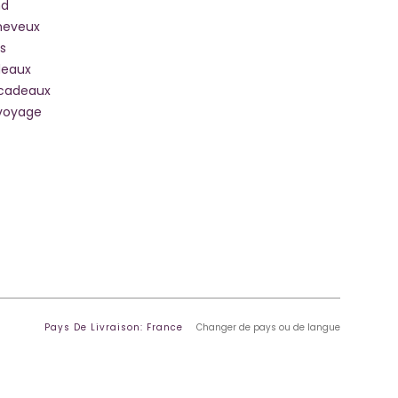
hd
heveux
s
deaux
 cadeaux
voyage
Pays De Livraison: France
Changer de pays ou de langue