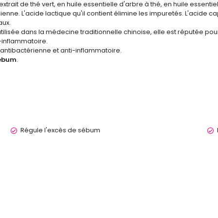
 extrait de thé vert, en huile essentielle d'arbre à thé, en huile essenti
enne. L'acide lactique qu'il contient élimine les impuretés. L'acide cap
aux.
utilisée dans la médecine traditionnelle chinoise, elle est réputée pour
i-inflammatoire.
, antibactérienne et anti-inflammatoire.
sébum
.
Régule l'excès de sébum