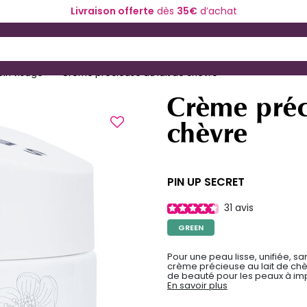
Livraison offerte
dès
35€
d’achat
ériel de coiffure
Coloration et technique
 and Down arrow keys to navigate search results.
oin visage
Crème précieuse au lait de chèvre
Crème préci
chèvre
PIN UP SECRET
31
avis
GREEN
Pour une peau lisse, unifiée, sa
crème précieuse au lait de chèvr
de beauté pour les peaux à imp
En savoir plus