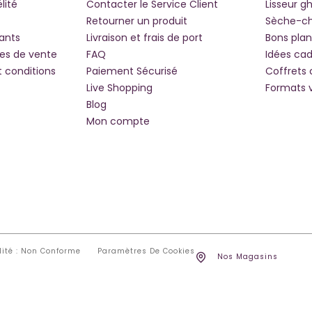
lité
Contacter le Service Client
Lisseur g
Retourner un produit
Sèche-c
iants
Livraison et frais de port
Bons plan
les de vente
FAQ
Idées ca
t conditions
Paiement Sécurisé
Coffrets
Live Shopping
Formats 
Blog
Mon compte
lité : Non Conforme
Paramètres De Cookies
Nos Magasins