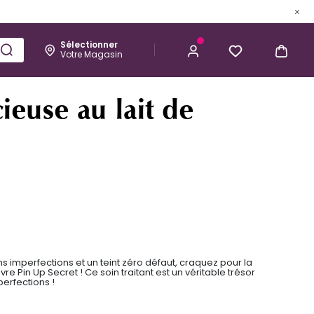
Sélectionner
Votre Magasin
Esthétique
Homme
Kérastase
20,80 €
J’ACHÈTE
euse au lait de
ns imperfections et un teint zéro défaut, craquez pour la
e Pin Up Secret ! Ce soin traitant est un véritable trésor
erfections !