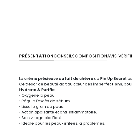
PRÉSENTATION
CONSEILS
COMPOSITION
AVIS VÉRIFI
La
crème précieuse au lait de chèvre
de
Pin Up Secret
es
Ce trésor de beauté agit au cœur des
imperfections
, pou
Hydrate & Purifie :
• Oxygène la peau.
• Régule l'excès de sébum.
• Lisse le grain de peau.
• Action apaisante et anti-inflammatoire.
• Soin visage clarifiant.
• Idéale pour les peaux irritées, à problèmes.