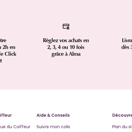
tre
Réglez vos achats en
Livr
 2h en
2, 3, 4 ou 10 fois
dès 
le Click
grâce à Alma
ct
iffeur
Aide & Conseils
Découvre
que du Coiffeur
Suivre mon colis
Plan du si