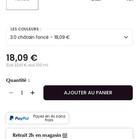
selected
LES COULEURS :
3.0 châtain foncé
-
18,09 €
18,09 €
Soit 22,61 € aux 100 ml
Quantité :
AJOUTER AU PANIER
Payez en 4x sans
frais
Retrait 2h en magasin