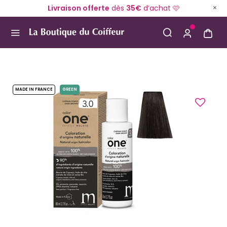
Livraison offerte
dès
35€
d’achat 🩷
Use Up and Down arrow keys to navigate search result
MADE IN FRANCE
GREEN