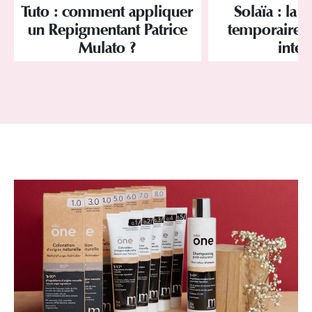
Tuto : comment appliquer
Solaïa : la 
un Repigmentant Patrice
temporaire br
Mulato ?
inten