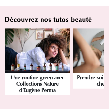
Découvrez nos tutos beauté
Une routine green avec
Prendre soin 
Collections Nature
chev
d'Eugène Perma