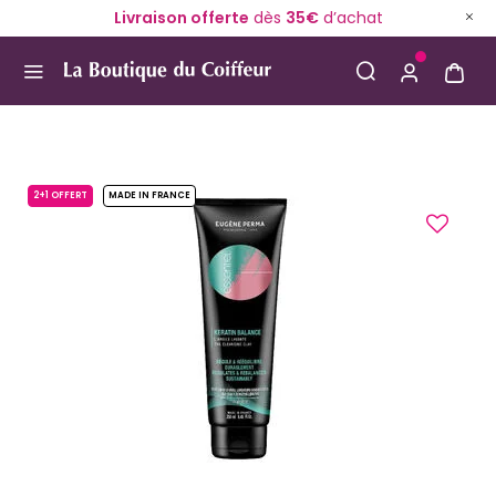
Livraison offerte
dès
35€
d’achat
Use Up and Down arrow keys to navigate search result
2+1 OFFERT
MADE IN FRANCE