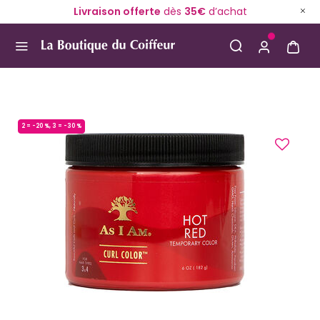
Livraison offerte
dès
35€
d’achat
Use Up and Down arrow keys to navigate search result
2 = -20 %, 3 = -30 %