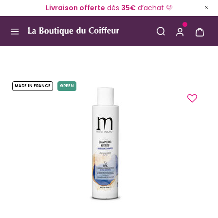
Livraison offerte
dès
35€
d’achat 🩷
Use Up and Down arrow keys to navigate search result
MADE IN FRANCE
GREEN