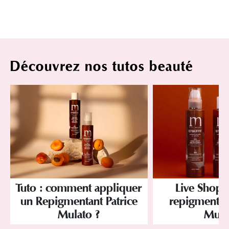
Découvrez nos tutos beauté
Tuto : comment appliquer
Live Shoppi
un Repigmentant Patrice
repigmentant
Mulato ?
Mula