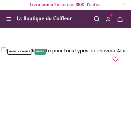
Livraison offerte
dès
35€
d’achat
Use Up and Down arrow keys to navigate search result
MADE IN FRANCE
GREEN