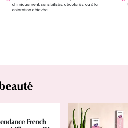
chimiquement, sensibilisés, décolorés, ou à la
coloration délavée
 beauté
tendance French