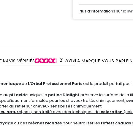
Plus d’informations sur la liv
21
AVIS
ON
AVIS VÉRIFIÉS
LA MARQUE VOUS PARLE
I
mmoniaque
de
L'Oréal Professionnel Paris
est le produit parfait pour
ie au
pH acide
unique, la
patine Dialight
préserve la surface de la fi
spécifiquement formulée pour les cheveux traités chimiquement,
sen
porter du reflet sur cheveux sensibilisés chimiquement.
eu naturel
, sain, non traité avec des techniques de
coloration
(colo
layage
ou des
mèches blondes
pour neutraliser les
reflets chauds
o