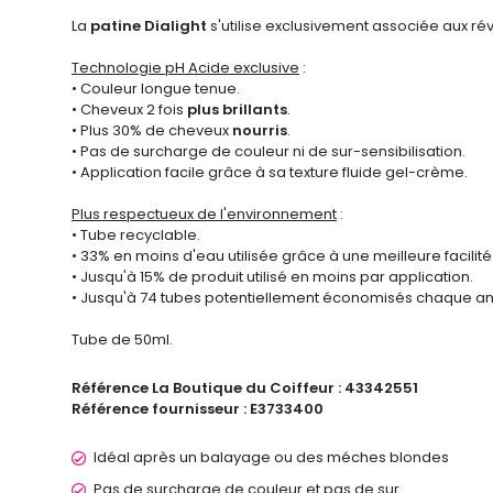
La
patine Dialight
s'utilise exclusivement associée aux ré
Technologie pH Acide exclusive
:
• Couleur longue tenue.
• Cheveux 2 fois
plus brillants
.
• Plus 30% de cheveux
nourris
.
• Pas de surcharge de couleur ni de sur-sensibilisation.
• Application facile grâce à sa texture fluide gel-crème.
Plus respectueux de l'environnement
:
• Tube recyclable.
• 33% en moins d'eau utilisée grâce à une meilleure facilit
• Jusqu'à 15% de produit utilisé en moins par application.
• Jusqu'à 74 tubes potentiellement économisés chaque a
Tube de 50ml.
Référence La Boutique du Coiffeur :
43342551
Référence fournisseur :
E3733400
Idéal après un balayage ou des méches blondes
Pas de surcharge de couleur et pas de sur