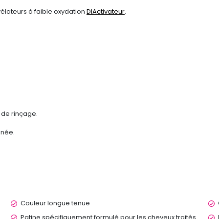
vélateurs à faible oxydation
DIActivateur
.
é de rinçage.
nnée.
Couleur longue tenue
Patine spécifiquement formulé pour les cheveux traités