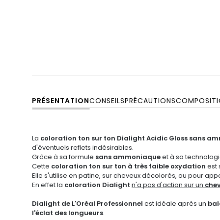
PRÉSENTATION
CONSEILS
PRÉCAUTIONS
COMPOSITI
La
coloration ton sur ton
Dialight
Acidic Gloss sans a
d'éventuels reflets indésirables.
Grâce à sa formule
sans ammoniaque
et à sa technolog
Cette
coloration ton sur ton à très faible oxydation
est 
Elle s'utilise en patine, sur cheveux décolorés, ou pour ap
En effet la
coloration Dialight
n'a pas d'action sur un
chev
Dialight de L'Oréal Professionnel
est idéale après un
ba
l'éclat des longueurs
.