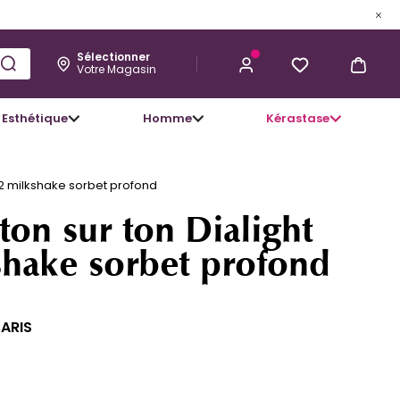
Sélectionner
Votre Magasin
Esthétique
Homme
Kérastase
M'ALERTER LORSQUE CE PRODUIT
SERA DISPONIBLE
.22 milkshake sorbet profond
ton sur ton Dialight
shake sorbet profond
PARIS