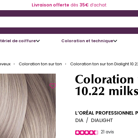
Livraison offerte
dès
35€
d’achat
 and Down arrow keys to navigate search results.
ériel de coiffure
Coloration et technique
eveux
Coloration ton sur ton
Coloration ton sur ton Dialight 10
Coloration 
10.22 milk
L’ORÉAL PROFESSIONNEL 
DIA
/
DIALIGHT
21
avis