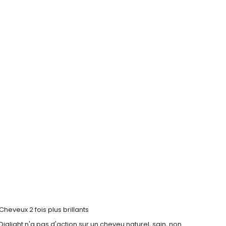
Cheveux 2 fois plus brillants
Dialight n'a pas d'action sur un cheveu naturel, sain, non