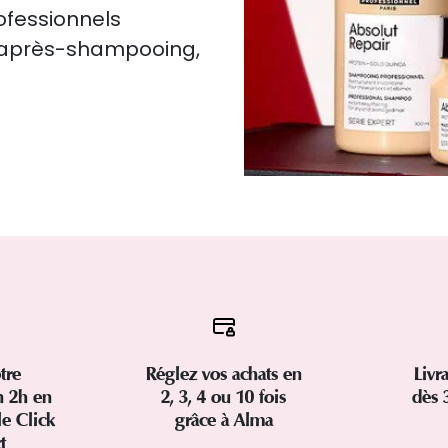
rofessionnels
, après-shampooing,
tre
Réglez vos achats en
Livr
 2h en
2, 3, 4 ou 10 fois
dès 
le Click
grâce à Alma
ct