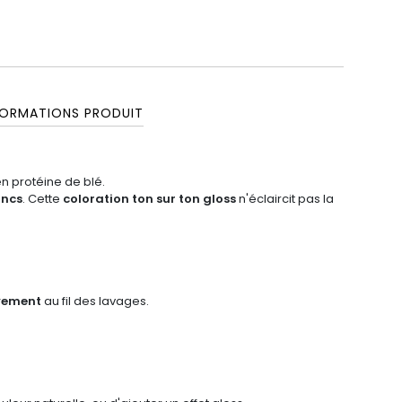
FORMATIONS PRODUIT
en protéine de blé.
ancs
. Cette
coloration ton sur ton gloss
n'éclaircit pas la
vement
au fil des lavages.