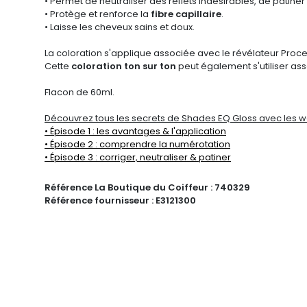
• Permet de neutraliser des reflets indésirables, de patiner
• Protège et renforce la
fibre capillaire
.
• Laisse les cheveux sains et doux.
La coloration s'applique associée avec le révélateur Proce
Cette
coloration ton sur ton
peut également s'utiliser asso
Flacon de 60ml.
Découvrez tous les secrets de Shades EQ Gloss avec les w
• Épisode 1 : les avantages & l'application
• Épisode 2 : comprendre la numérotation
• Épisode 3 : corriger, neutraliser & patiner
Référence La Boutique du Coiffeur :
740329
Référence fournisseur :
E3121300