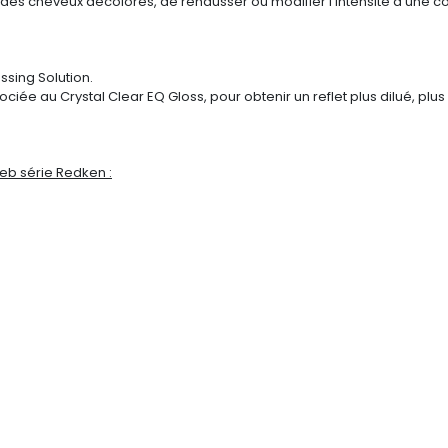
 des cheveux décolorés, de réhausser ou modifier l'intensité d'une cou
ssing Solution.
ciée au Crystal Clear EQ Gloss, pour obtenir un reflet plus dilué, plus
eb série Redken :