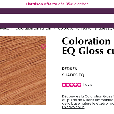
Livraison offerte
dès
35€
d’achat
ériel de coiffure
Coloration et technique
 and Down arrow keys to navigate search results.
eveux
Coloration ton sur ton
Coloration ton sur ton Shades EQ
Coloration
EQ Gloss c
REDKEN
SHADES EQ
1
avis
Découvrez la Coloration Gloss 
au pH acide & sans ammoniaque
de la base naturelle et zéro rac
En savoir plus