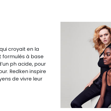
i croyait en la
nt formulés à base
d’un ph acide, pour
our. Redken inspire
ens de vivre leur