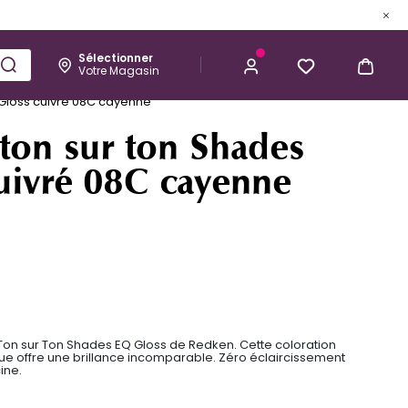
Sélectionner
Votre Magasin
Esthétique
Homme
Kérastase
 Gloss cuivré 08C cayenne
M'ALERTER LORSQUE CE PRODUIT
SERA DISPONIBLE
 ton sur ton Shades
uivré 08C cayenne
Ton sur Ton Shades EQ Gloss de Redken. Cette coloration
 offre une brillance incomparable. Zéro éclaircissement
ine.