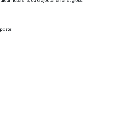
leur naturelle, ou d'ajouter un effet gloss.
 pastel.