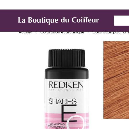
Marques
Produit de coiffure
Mat
Use Up
Accueil
Coloration et technique
Coloration pour ch