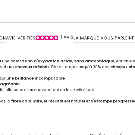
1
AVIS
ON
AVIS VÉRIFIÉS
LA MARQUE VOUS PARLE
IN
t une
coloration d'oxydation acide
,
sans ammoniaque
, enrichie 
s
et aux
cheveux méchés
. Elle estompe jusqu'à 30% des
cheveux bl
pour une
brillance incomparable
.
 agréable
.
, elle colore les cheveux tout en les revitalisant.
pas la
fibre capillaire
, le résultat est naturel et
s'estompe progressi