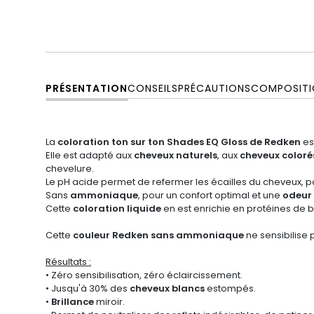
PRÉSENTATION
CONSEILS
PRÉCAUTIONS
COMPOSITI
La
coloration ton sur ton Shades EQ Gloss de Redken
es
Elle est adapté aux
cheveux naturels
, aux
cheveux coloré
chevelure.
Le pH acide permet de refermer les écailles du cheveux, 
Sans
ammoniaque
, pour un confort optimal et une
odeur
Cette
coloration liquide
en est enrichie en protéines de blé
Cette
couleur Redken sans ammoniaque
ne sensibilise 
Résultats :
• Zéro sensibilisation, zéro éclaircissement.
• Jusqu'à 30% des
cheveux blancs
estompés.
•
Brillance
miroir.