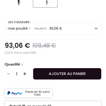
selected
LES COULEURS :
rose poudré
-
Prix ​​réduit de
to
93,06 €
109,48 €
93,06 €
Prix ​​réduit de
to
109,48 €
0,13 € d’éco-part DEEE.
Quantité :
AJOUTER AU PANIER
Payez en 4x sans
frais