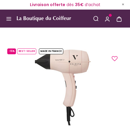
Livraison offerte
dès
35€
d’achat
Use Up and Down arrow keys to navigate search result
-15%
BEST-SELLER
MADE IN FRANCE