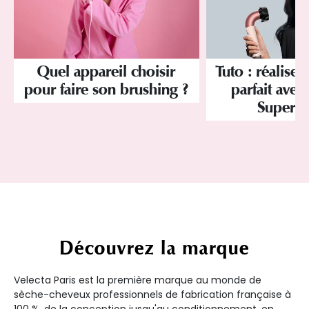
Quel appareil choisir
Tuto : réaliser
pour faire son brushing ?
parfait avec
Superso
Découvrez la marque
Velecta Paris est la première marque au monde de
sèche-cheveux professionnels de fabrication française à
100 %, de la conception jusqu'au conditionnement, en