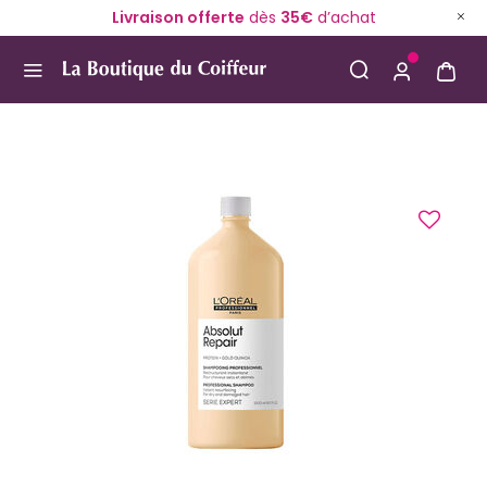
Livraison offerte
dès
35€
d’achat
Use Up and Down arrow keys to navigate search result