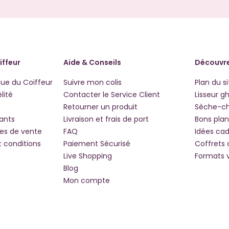
iffeur
Aide & Conseils
Découvre
que du Coiffeur
Suivre mon colis
Plan du si
lité
Contacter le Service Client
Lisseur g
Retourner un produit
Sèche-c
iants
Livraison et frais de port
Bons plan
les de vente
FAQ
Idées ca
t conditions
Paiement Sécurisé
Coffrets
Live Shopping
Formats 
Blog
Mon compte