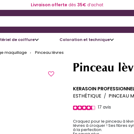
Livraison offerte
dès
35€
d’achat
 and Down arrow keys to navigate search results.
ériel de coiffure
Coloration et technique
ge maquillage
Pinceau lèvres
Pinceau lèv
KERASOIN PROFESSIONNE
ESTHÉTIQUE
/
PINCEAU 
17
avis
Craquez pour le pinceau à lèvr
lèvres à croquer ! Ses fibres s
à la perfection.
En savoir plus