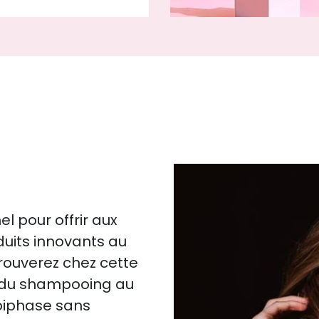
l pour offrir aux
duits innovants au
trouverez chez cette
: du shampooing au
biphase sans