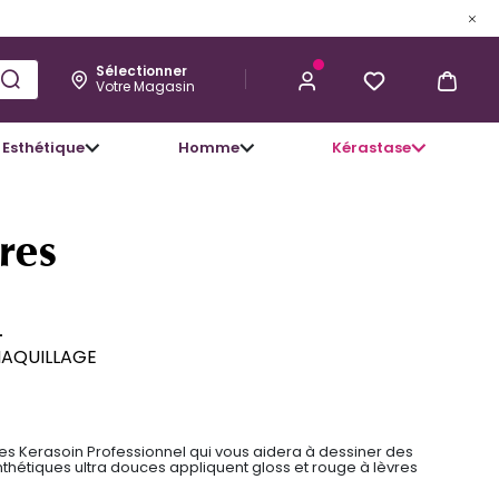
Sélectionner
Votre Magasin
Esthétique
Homme
Kérastase
3,95 €
J’ACHÈTE
res
L
MAQUILLAGE
es Kerasoin Professionnel qui vous aidera à dessiner des
ynthétiques ultra douces appliquent gloss et rouge à lèvres