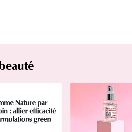
 beauté
mme Nature par
in : allier efficacité
ormulations green