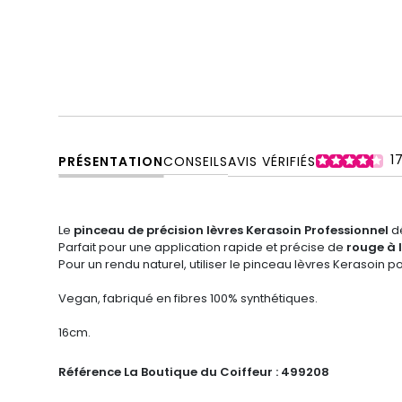
1
PRÉSENTATION
CONSEILS
AVIS VÉRIFIÉS
Le
pinceau de précision lèvres Kerasoin Professionnel
dé
Parfait pour une application rapide et précise de
rouge à 
Pour un rendu naturel, utiliser le pinceau lèvres Kerasoin p
Vegan, fabriqué en fibres 100% synthétiques.
16cm.
Référence La Boutique du Coiffeur :
499208