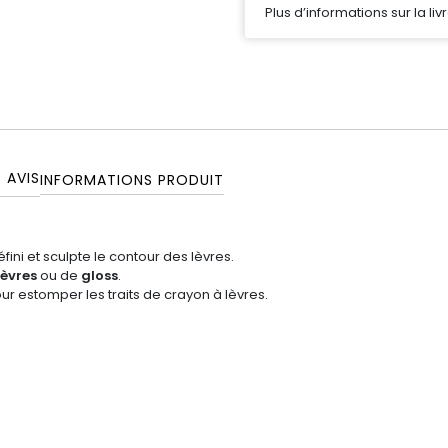
Plus d’informations sur la liv
7
AVIS
INFORMATIONS PRODUIT
fini et sculpte le contour des lèvres.
lèvres
ou de
gloss
.
our estomper les traits de crayon à lèvres.