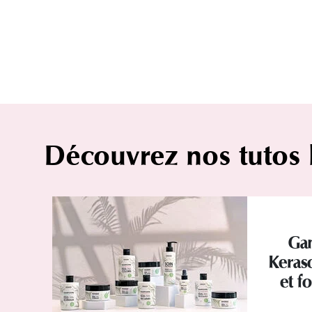
Découvrez nos tutos
Ga
Keraso
et f