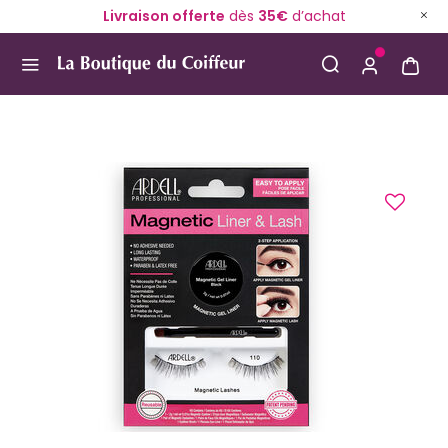
Livraison offerte
dès
35€
d’achat
Use Up and Down arrow keys to navigate search result