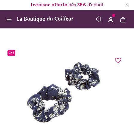
Livraison offerte
dès
35€
d’achat
Use Up and Down arrow keys to navigate search result
2+2