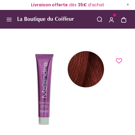
Livraison offerte
dès
35€
d’achat
Use Up and Down arrow keys to navigate search result