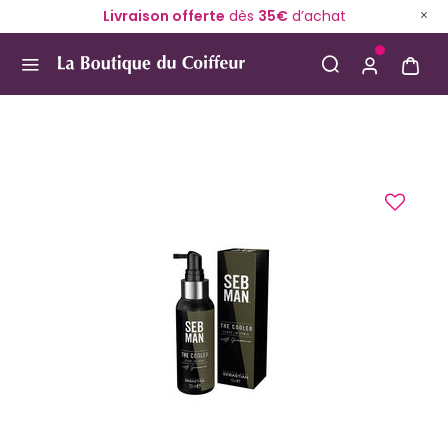
Livraison offerte
dès
35€
d’achat
Use Up and Down arrow keys to navigate search result