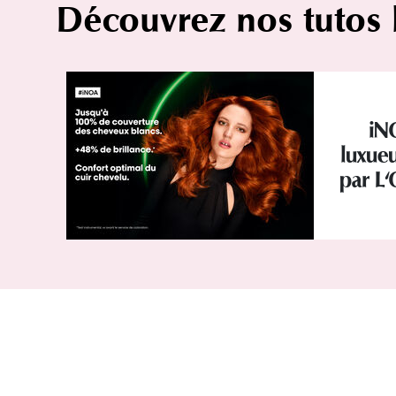
Découvrez nos tutos
iN
luxueu
par L'