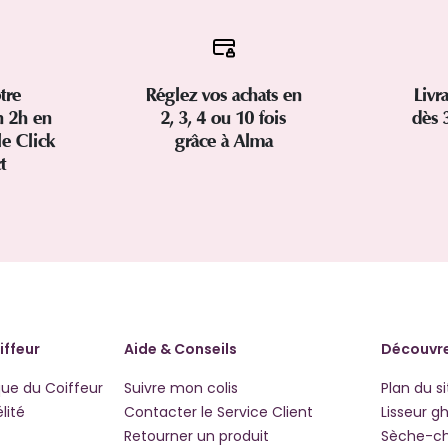
tre
Réglez vos achats en
Livr
 2h en
2, 3, 4 ou 10 fois
dès 
le Click
grâce à Alma
ct
iffeur
Aide & Conseils
Découvre
que du Coiffeur
Suivre mon colis
Plan du si
lité
Contacter le Service Client
Lisseur g
Retourner un produit
Sèche-c