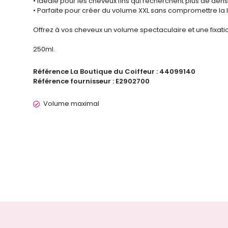
• Idéale pour les cheveux fins qui recherchent plus de dens
• Parfaite pour créer du volume XXL sans compromettre la 
Offrez à vos cheveux un volume spectaculaire et une fixa
250ml.
Référence La Boutique du Coiffeur :
44099140
Référence fournisseur :
E2902700
Volume maximal