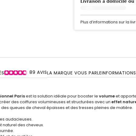
Livraison à domicile ou
Plus d’informations sur la liv
89
AVIS
ÉS
LA MARQUE VOUS PARLE
INFORMATIONS
ionnel Paris
est la solution idéale pour booster le
volume
et apporte
créer des coiffures volumineuses et structurées avec un
effet natur
L, des queues de cheval épaisses et des tresses pleines de matière.
res audacieuses.
t naturel des cheveux.
journée.