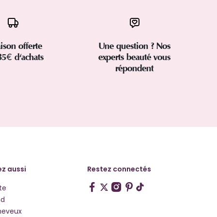
aison offerte
Une question ? Nos
35€ d'achats
experts beauté vous
répondent
z aussi
Restez connectés
te
hd
heveux