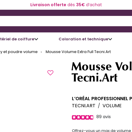
Livraison offerte
dès
35€
d’achat
 and Down arrow keys to navigate search results.
ériel de coiffure
Coloration et technique
y et poudre volume
Mousse Volume Extra Full Tecni.Art
Mousse Vol
Tecni.Art
L’ORÉAL PROFESSIONNEL 
TECNI.ART
/
VOLUME
89
avis
Offrez-vous un max de volume a