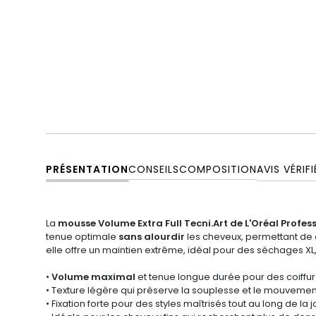
PRÉSENTATION
CONSEILS
COMPOSITION
AVIS VÉRIFI
La
mousse Volume Extra Full Tecni.Art de L'Oréal Profess
tenue optimale
sans alourdir
les cheveux, permettant de 
elle offre un maintien extrême, idéal pour des séchages X
•
Volume maximal
et tenue longue durée pour des coiffu
• Texture légère qui préserve la souplesse et le mouvemen
• Fixation forte pour des styles maîtrisés tout au long de la 