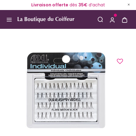
Livraison offerte
dès
35€
d’achat
Use Up and Down arrow keys to navigate search result