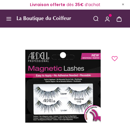
Livraison offerte
dès
35€
d’achat
Use Up and Down arrow keys to navigate search result