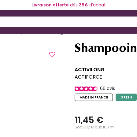
Livraison offerte
dès
35€
d’achat
ériel de coiffure
Coloration et technique
 and Down arrow keys to navigate search results.
afro et crépus
Shampooing fortifiant Actiforce
Shampooing 
ACTIVILONG
ACTIFORCE
66
avis
MADE IN FRANCE
GREEN
11,45 €
Soit 3,82 € aux 100 ml