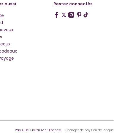
z aussi
Restez connectés
te
hd
heveux
s
deaux
 cadeaux
voyage
Pays De Livraison: France
Changer de pays ou de langue