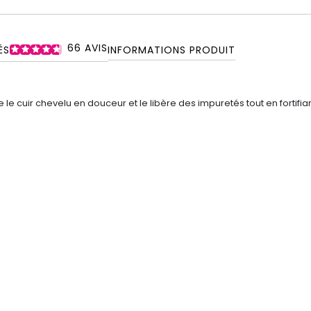
66
AVIS
ÉS
INFORMATIONS PRODUIT
e le cuir chevelu en douceur et le libère des impuretés tout en fortifi