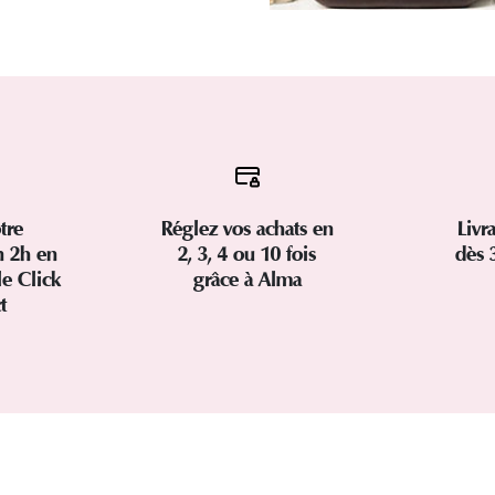
tre
Réglez vos achats en
Livr
 2h en
2, 3, 4 ou 10 fois
dès 
le Click
grâce à Alma
ct