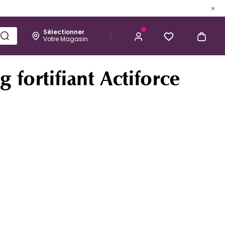
Sélectionner
Votre Magasin
Esthétique
Homme
Kérastase
11,45 €
J’ACHÈTE
fortifiant Actiforce