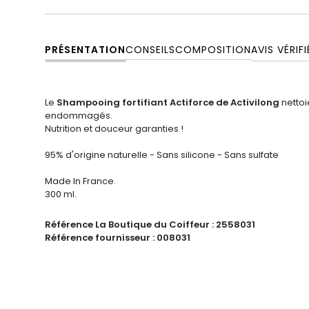
PRÉSENTATION
CONSEILS
COMPOSITION
AVIS VÉRIFI
Le
Shampooing fortifiant Actiforce de Activilong
nettoi
endommagés.
Nutrition et douceur garanties !
95% d'origine naturelle - Sans silicone - Sans sulfate
Made In France.
300 ml.
Référence La Boutique du Coiffeur :
2558031
Référence fournisseur :
008031