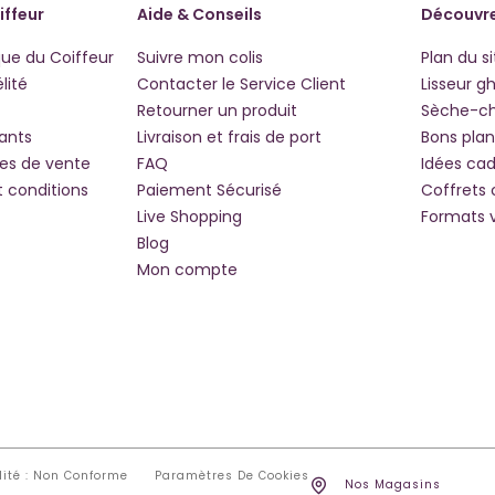
iffeur
Aide & Conseils
Découvre
que du Coiffeur
Suivre mon colis
Plan du si
lité
Contacter le Service Client
Lisseur g
Retourner un produit
Sèche-c
iants
Livraison et frais de port
Bons plan
les de vente
FAQ
Idées ca
t conditions
Paiement Sécurisé
Coffrets
Live Shopping
Formats 
Blog
Mon compte
lité : Non Conforme
Paramètres De Cookies
Nos Magasins