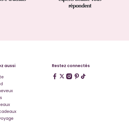
répondent
z aussi
Restez connectés
te
hd
heveux
s
deaux
 cadeaux
voyage