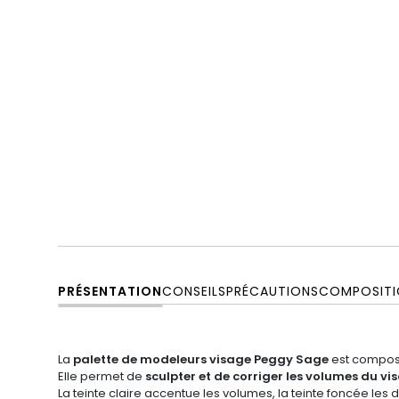
PRÉSENTATION
CONSEILS
PRÉCAUTIONS
COMPOSITI
La
palette de modeleurs visage Peggy Sage
est composé
Elle permet de
sculpter et de corriger les volumes du vi
La teinte claire accentue les volumes, la teinte foncée les 