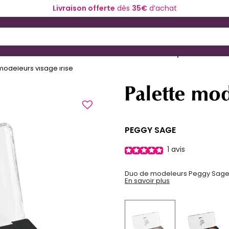
Livraison offerte
dès
35€
d’achat
 and Down arrow keys to navigate search results.
ériel de coiffure
Coloration et technique
modeleurs visage irisé
Palette mod
PEGGY SAGE
1
avis
Duo de modeleurs Peggy Sage, 
En savoir plus