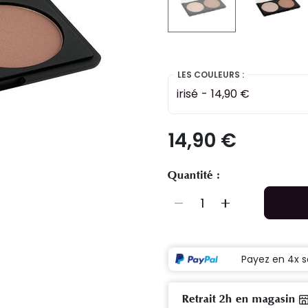
selected
LES COULEURS :
irisé
-
14,90 €
14,90 €
Quantité :
Payez en 4x s
Retrait 2h en magasin