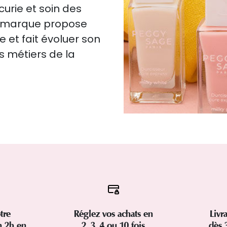
urie et soin des
la marque propose
e et fait évoluer son
s métiers de la
tre
Réglez vos achats en
Livr
 2h en
2, 3, 4 ou 10 fois
dès 