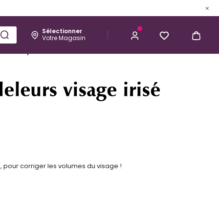
Sélectionner
Votre Magasin
Esthétique
Homme
Kérastase
14,90 €
J’ACHÈTE
eleurs visage irisé
pour corriger les volumes du visage !