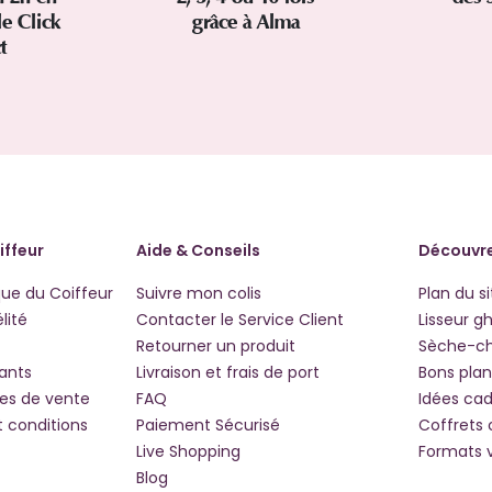
le Click
grâce à Alma
ct
iffeur
Aide & Conseils
Découvre
que du Coiffeur
Suivre mon colis
Plan du si
lité
Contacter le Service Client
Lisseur g
Retourner un produit
Sèche-c
iants
Livraison et frais de port
Bons plan
les de vente
FAQ
Idées ca
t conditions
Paiement Sécurisé
Coffrets
Live Shopping
Formats 
Blog