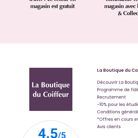
magasin est gratuit
magasin avec 
& Colle
La Boutique du Co
Découvrir La Bouti
Programme de fidé
Recrutement
-10% pour les étud
Conditions généra
*Offres en cours e
Avis clients