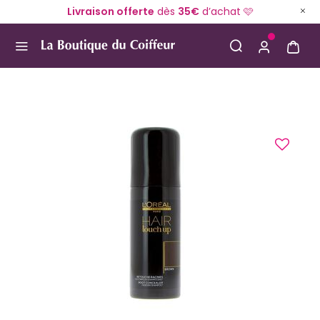
Livraison offerte
dès
35€
d’achat 🩷
Use Up and Down arrow keys to navigate search result