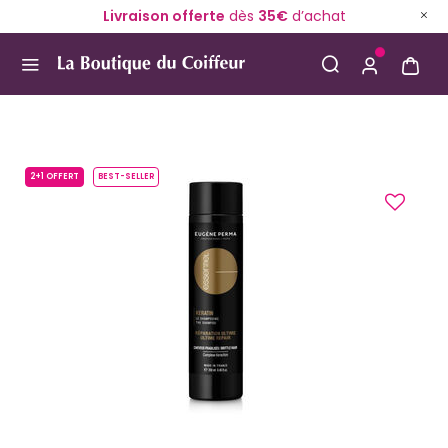
Livraison offerte
dès
35€
d’achat
Use Up and Down arrow keys to navigate search result
2+1 OFFERT
BEST-SELLER