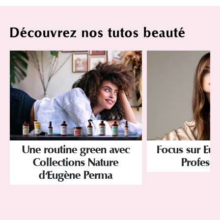
Découvrez nos tutos beauté
Une routine green avec
Focus sur Eu
Collections Nature
Professi
d'Eugène Perma