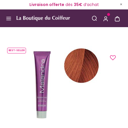
Livraison offerte
dès
35€
d’achat
Use Up and Down arrow keys to navigate search result
BEST-SELLER