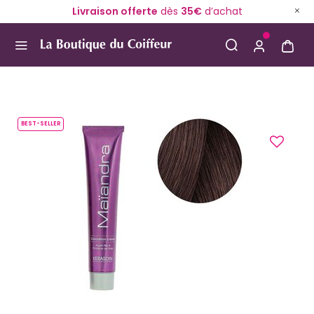
Livraison offerte
dès
35€
d’achat
Use Up and Down arrow keys to navigate search result
BEST-SELLER