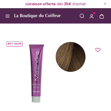
Livraison offerte
dès
35€
d’achat
Use Up and Down arrow keys to navigate search result
BEST-SELLER