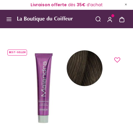
Livraison offerte
dès
35€
d’achat
Use Up and Down arrow keys to navigate search result
BEST-SELLER