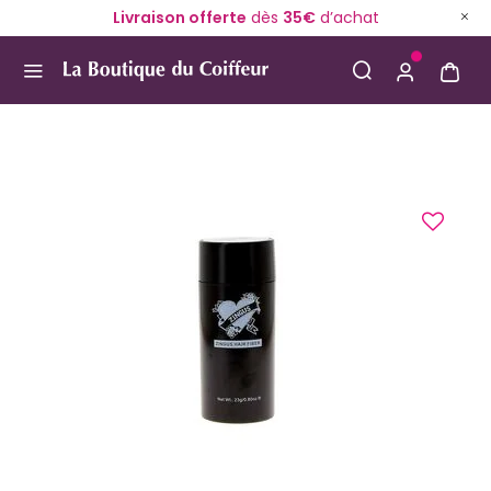
Livraison offerte
dès
35€
d’achat
Use Up and Down arrow keys to navigate search result