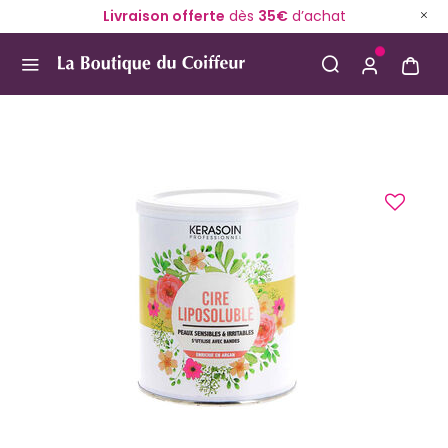
Livraison offerte
dès
35€
d’achat
Use Up and Down arrow keys to navigate search result