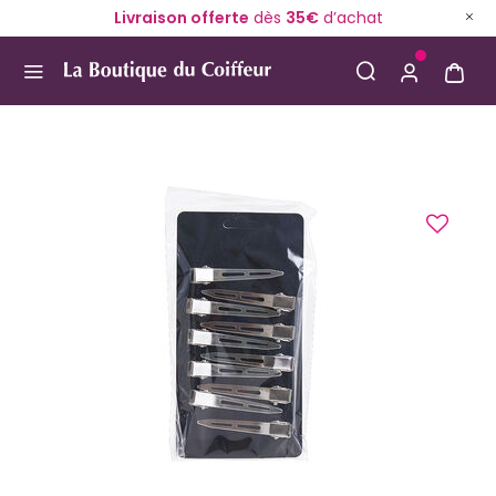
Livraison offerte
dès
35€
d’achat
Use Up and Down arrow keys to navigate search result