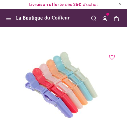
Livraison offerte
dès
35€
d’achat
Use Up and Down arrow keys to navigate search result