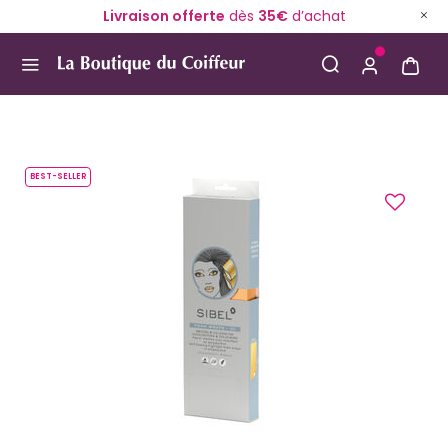
Livraison offerte
dès
35€
d’achat
Use Up and Down arrow keys to navigate search result
BEST-SELLER