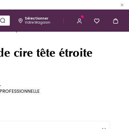
Sélectionner
Votre Magasin
Esthétique
Homme
Kérastase
2,60 €
J’ACHÈTE
e cire tête étroite
L
 PROFESSIONNELLE