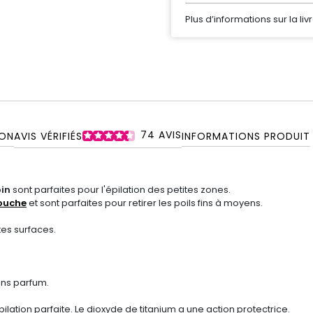
Plus d’informations sur la liv
74
AVIS
ON
AVIS VÉRIFIÉS
INFORMATIONS PRODUIT
oin
sont parfaites pour l'épilation des petites zones.
ouche
et sont parfaites pour retirer les poils fins à moyens.
tes surfaces.
ans parfum.
ation parfaite. Le dioxyde de titanium a une action protectrice.