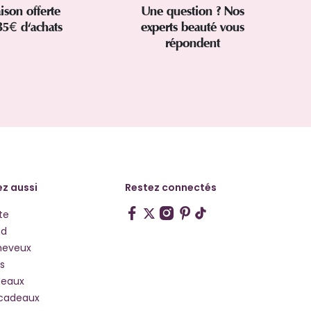
aison offerte
Une question ? Nos
35€ d'achats
experts beauté vous
répondent
z aussi
Restez connectés
te
hd
heveux
s
deaux
 cadeaux