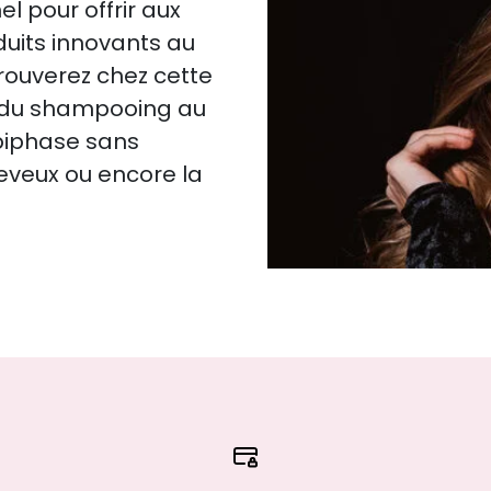
l pour offrir aux
duits innovants au
trouverez chez cette
: du shampooing au
biphase sans
heveux ou encore la