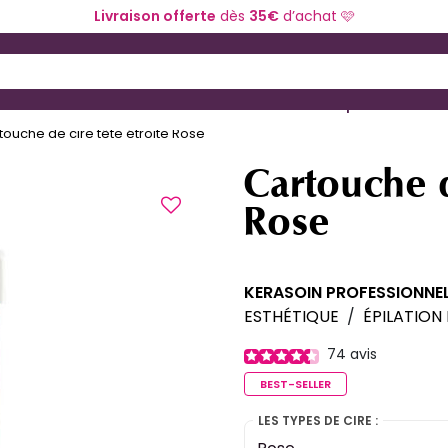
Livraison offerte
dès
35€
d’achat 🩷
 and Down arrow keys to navigate search results.
ériel de coiffure
Coloration et technique
touche de cire tête étroite Rose
Cartouche d
Rose
KERASOIN PROFESSIONNE
ESTHÉTIQUE
/
ÉPILATION
74
avis
BEST-SELLER
LES TYPES DE CIRE :