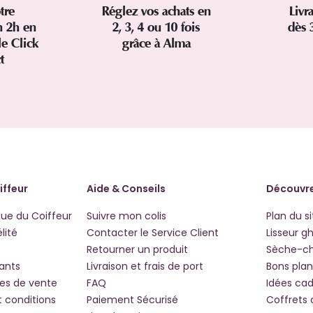
tre
Réglez vos achats en
Livr
 2h en
2, 3, 4 ou 10 fois
dès 
le Click
grâce à Alma
ct
iffeur
Aide & Conseils
Découvre
que du Coiffeur
Suivre mon colis
Plan du si
lité
Contacter le Service Client
Lisseur g
Retourner un produit
Sèche-c
iants
Livraison et frais de port
Bons plan
les de vente
FAQ
Idées ca
t conditions
Paiement Sécurisé
Coffrets