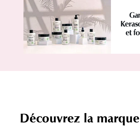
Ga
Keraso
et f
Découvrez la marque