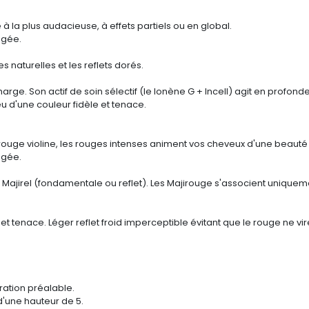
à la plus audacieuse, à effets partiels ou en global.
égée.
es naturelles et les reflets dorés.
ge. Son actif de soin sélectif (le Ionène G + Incell) agit en profonde
u d'une couleur fidèle et tenace.
 rouge violine, les rouges intenses animent vos cheveux d'une beaut
égée.
 Majirel (fondamentale ou reflet). Les Majirouge s'associent unique
t tenace. Léger reflet froid imperceptible évitant que le rouge ne vir
ation préalable.
 d'une hauteur de 5.