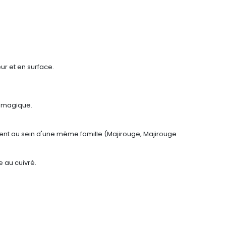
ur et en surface.
é magique.
ment au sein d'une même famille (Majirouge, Majirouge
e au cuivré.