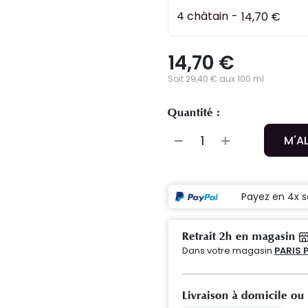
4 châtain
-
14,70 €
14,70 €
Soit 29,40 € aux 100 ml
Quantité :
M'A
Payez en 4x s
Retrait 2h en magasin
Dans votre magasin
PARIS 
Livraison à domicile ou