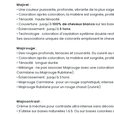
Majirel :
• Une couleur puissante, profonde, vibrante de la plus sage 
• Coloration après coloration, la matière est soignée, prot
• Ténacité : haute ténacité.
• Couverture : jusqu'à
100% de cheveux blancs
sur les bas
• Éclaircissement : jusqu'à
3 tons
.
• Technologie : coloration d'oxydation système double rechar
Ses associations uniques de colorants emplissent le cheve
Majirouge :
• Des rouges profonds, tenaces et couvrants. Du cuivré au
• Coloration après coloration, la matière est soignée, prot
• Ténacité : longue durée.
• Mélange : ne pas associer Majirouge avec une coloration
Carmilane ou Majirouge Rubilane)
• Éclaircissement : jusqu'à 3 tons.
• Majirouge Carmilane : pour un rouge sophistiqué, intense e
• Majirouge Rubilane pour un rouge chaud (cuivré).
Majicontrast :
Crème à mèches pour contraste ultra intense sans décolor
• S'utilise sur bases naturelles 1 à 5. Ou sur bases colorées