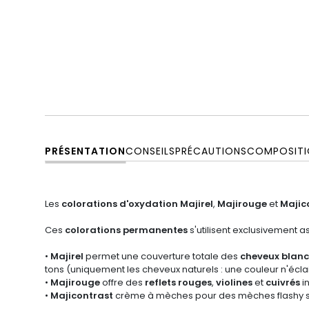
PRÉSENTATION
CONSEILS
PRÉCAUTIONS
COMPOSITI
Les
colorations d'oxydation Majirel
,
Majirouge
et
Majic
Ces
colorations permanentes
s'utilisent exclusivement 
•
Majirel
permet une couverture totale des
cheveux blanc
tons (uniquement les cheveux naturels : une couleur n'éclai
•
Majirouge
offre des
reflets rouges
,
violines
et
cuivrés
i
•
Majicontrast
crème à mèches pour des mèches flashy su