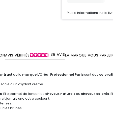
Plus d’informations sur la liv
38
AVIS
ON
AVIS VÉRIFIÉS
LA MARQUE VOUS PARLE
I
ontrast
de la
marque L'Oréal Professionnel Paris
sont des
colorat
associé à un oxydant crème.
s
. Elle permet de foncer les
cheveux naturels
ou
cheveux colorés
. 
rcit jamais une autre couleur).
ntenses.
r les brunes !