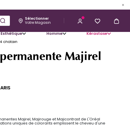
Sélectionner
Votre Magasin
Esthétique
Homme
Kérastase
M'ALERTER LORSQUE CE PRODUIT
4 châtain
SERA DISPONIBLE
 permanente Majirel
PARIS
anentes Majirel, Majirouge et Majicontrast de L'Oréal
ciations uniques de colorants emplissent le cheveu d'une