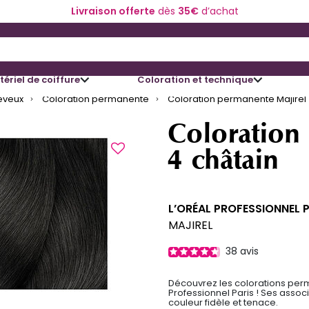
Livraison offerte
dès
35€
d’achat
 and Down arrow keys to navigate search results.
ériel de coiffure
Coloration et technique
eveux
Coloration permanente
Coloration permanente Majirel 
Coloration
4 châtain
L’ORÉAL PROFESSIONNEL 
MAJIREL
38
avis
Découvrez les colorations perm
Professionnel Paris ! Ses asso
couleur fidèle et tenace.