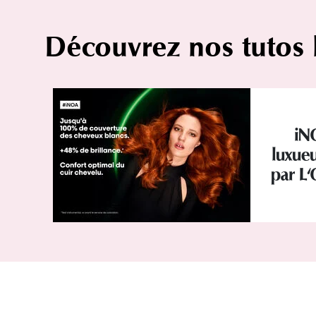
Découvrez nos tutos
iN
luxueu
par L'