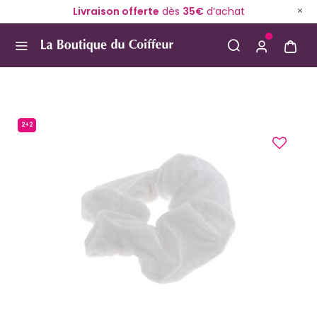
Livraison offerte
dès
35€
d’achat
Use Up and Down arrow keys to navigate search result
2+2