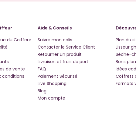
iffeur
Aide & Conseils
Découvre
que du Coiffeur
Suivre mon colis
Plan du si
lité
Contacter le Service Client
Lisseur g
Retourner un produit
Sèche-c
iants
Livraison et frais de port
Bons plan
les de vente
FAQ
Idées ca
t conditions
Paiement Sécurisé
Coffrets
Live Shopping
Formats 
Blog
Mon compte