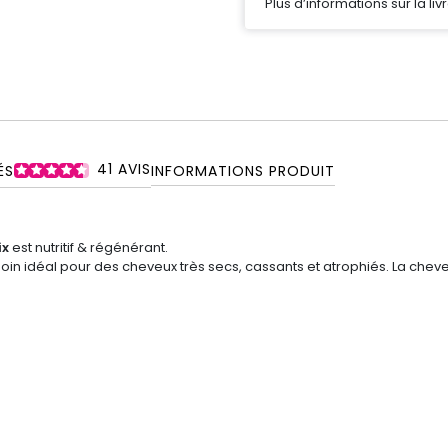
Plus d’informations sur la liv
41
AVIS
ÉS
INFORMATIONS PRODUIT
ix
est
nutritif & régénérant.
oin idéal pour des cheveux très secs, cassants et atrophiés. La chevelu