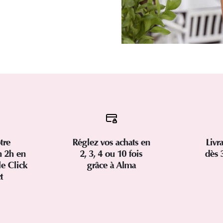
tre
Réglez vos achats en
Livr
 2h en
2, 3, 4 ou 10 fois
dès 
le Click
grâce à Alma
ct