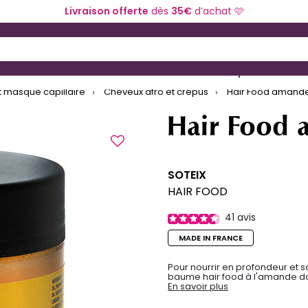
Livraison offerte
dès
35€
d’achat 🩷
 and Down arrow keys to navigate search results.
ériel de coiffure
Coloration et technique
 masque capillaire
Cheveux afro et crépus
Hair Food amand
Hair Food
SOTEIX
HAIR FOOD
41
avis
MADE IN FRANCE
Pour nourrir en profondeur et s
baume hair food à l'amande douce
En savoir plus