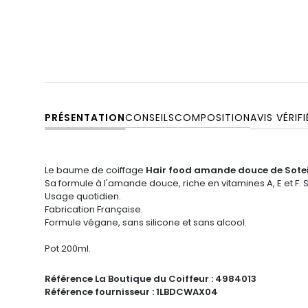
PRÉSENTATION
CONSEILS
COMPOSITION
AVIS VÉRIFI
Le baume de coiffage
Hair food amande douce de Sote
Sa formule à l'amande douce, riche en vitamines A, E et F. S
Usage quotidien.
Fabrication Française.
Formule végane, sans silicone et sans alcool.
Pot 200ml.
Référence La Boutique du Coiffeur :
4984013
Référence fournisseur :
1LBDCWAX04