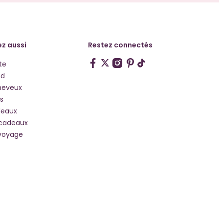
z aussi
Restez connectés
te
hd
heveux
s
deaux
 cadeaux
voyage