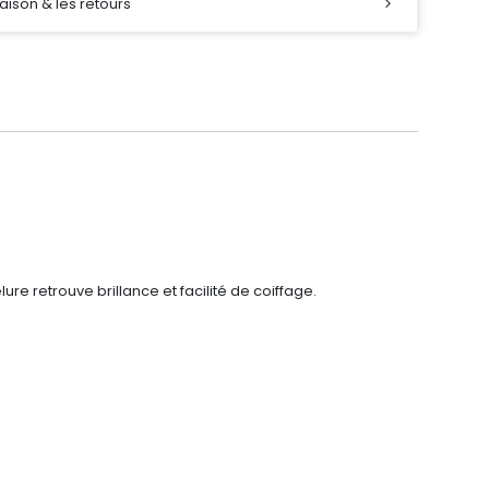
raison & les retours
re retrouve brillance et facilité de coiffage.