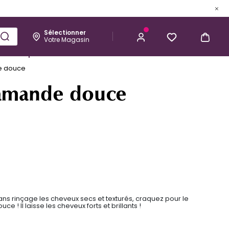
Sélectionner
Votre Magasin
Esthétique
Homme
Kérastase
e douce
6,95 €
J’ACHÈTE
 amande douce
ans rinçage les cheveux secs et texturés, craquez pour le
 ! Il laisse les cheveux forts et brillants !