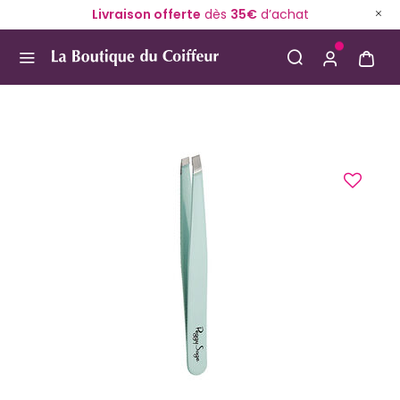
Livraison offerte
dès
35€
d’achat
Use Up and Down arrow keys to navigate search result