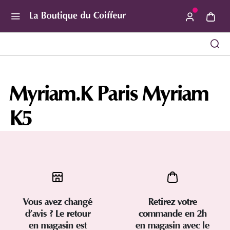
Use Up and Down arrow keys to navigate search result
Myriam.K Paris Myriam
K5
Vous avez changé
Retirez votre
d’avis ? Le retour
commande en 2h
en magasin est
en magasin avec le