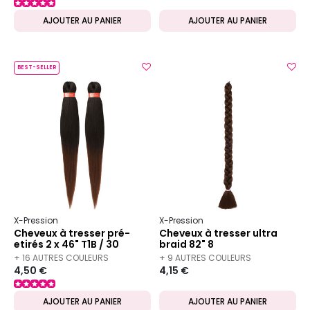
AJOUTER AU PANIER
AJOUTER AU PANIER
BEST-SELLER
X-Pression
X-Pression
Cheveux à tresser pré-
Cheveux à tresser ultra
etirés 2 x 46" T1B / 30
braid 82" 8
+ 16 AUTRES COULEURS
+ 9 AUTRES COULEURS
4,50 €
4,15 €
DISPONIBLES
DISPONIBLES
AJOUTER AU PANIER
AJOUTER AU PANIER