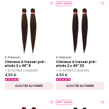
BEST-SELLER
X-Pression
X-Pression
Cheveux à tresser pré-
Cheveux à tresser pré-
etirés 2 x 46" 8
etirés 2 x 46" 33
+ 16 AUTRES COULEURS
+ 16 AUTRES COULEURS
4,50 €
4,50 €
DISPONIBLES
DISPONIBLES
AJOUTER AU PANIER
AJOUTER AU PANIER
BEST-SELLER