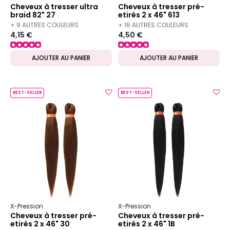
Cheveux à tresser ultra
Cheveux à tresser pré-
braid 82" 27
etirés 2 x 46" 613
+ 9 AUTRES COULEURS
+ 16 AUTRES COULEURS
4,15 €
4,50 €
DISPONIBLES
DISPONIBLES
AJOUTER AU PANIER
AJOUTER AU PANIER
BEST-SELLER
BEST-SELLER
X-Pression
X-Pression
Cheveux à tresser pré-
Cheveux à tresser pré-
etirés 2 x 46" 30
etirés 2 x 46" 1B