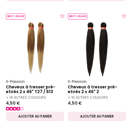
BEST-SELLER
BEST-SELLER
X-Pression
X-Pression
Cheveux à tresser pré-
Cheveux à tresser pré-
etirés 2 x 46" T27 / 613
etirés 2 x 46" 2
+ 16 AUTRES COULEURS
+ 16 AUTRES COULEURS
4,50 €
4,50 €
DISPONIBLES
DISPONIBLES
AJOUTER AU PANIER
AJOUTER AU PANIER