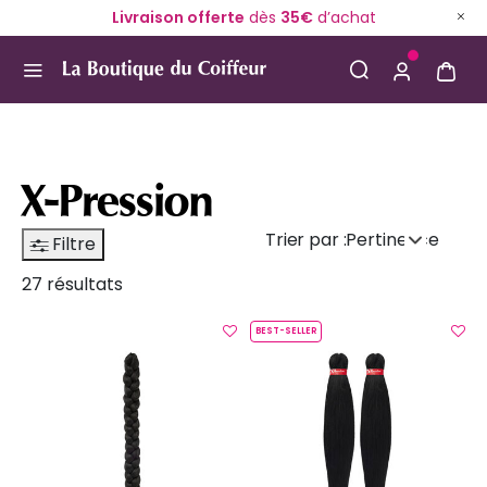
Livraison offerte
dès
35€
d’achat
Use Up and Down arrow keys to navigate search result
X-Pression
Trier par :
Pertinence
Filtre
27 résultats
BEST-SELLER