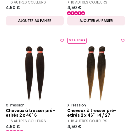
+ 16 AUTRES COULEURS
+ 16 AUTRES COULEURS
4,50 €
4,50 €
DISPONIBLES
DISPONIBLES
AJOUTER AU PANIER
AJOUTER AU PANIER
BEST-SELLER
X-Pression
X-Pression
Cheveux à tresser pré-
Cheveux à tresser pré-
etirés 2 x 46" 6
etirés 2 x 46" T4 / 27
+ 16 AUTRES COULEURS
+ 16 AUTRES COULEURS
4,50 €
4,50 €
DISPONIBLES
DISPONIBLES