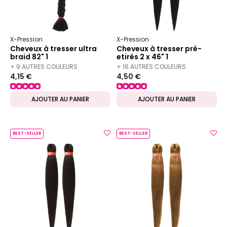
X-Pression
X-Pression
Cheveux à tresser ultra
Cheveux à tresser pré-
braid 82" 1
etirés 2 x 46" 1
+ 9 AUTRES COULEURS
+ 16 AUTRES COULEURS
4,15 €
4,50 €
DISPONIBLES
DISPONIBLES
AJOUTER AU PANIER
AJOUTER AU PANIER
BEST-SELLER
BEST-SELLER