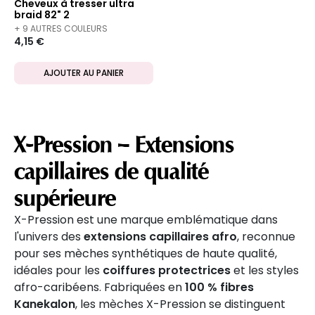
Cheveux à tresser ultra
braid 82" 2
+ 9 AUTRES COULEURS
4,15 €
DISPONIBLES
AJOUTER AU PANIER
X-Pression – Extensions
capillaires de qualité
supérieure
X-Pression est une marque emblématique dans
l'univers des
extensions capillaires afro
, reconnue
pour ses mèches synthétiques de haute qualité,
idéales pour les
coiffures protectrices
et les styles
afro-caribéens. Fabriquées en
100 % fibres
Kanekalon
, les mèches X-Pression se distinguent