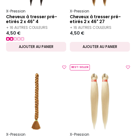
X-Pression
X-Pression
Cheveux à tresser pré-
Cheveux à tresser pré-
etirés 2 x 46" 4
etirés 2 x 46" 27
+ 16 AUTRES COULEURS
+ 16 AUTRES COULEURS
4,50 €
4,50 €
DISPONIBLES
DISPONIBLES
AJOUTER AU PANIER
AJOUTER AU PANIER
BEST-SELLER
X-Pression
X-Pression